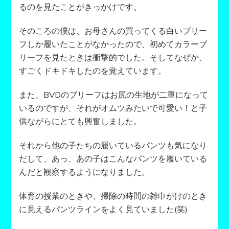
に
るのを見たことがきっかけです。
な
っ
そのころの僕は、お母さんの買ってくる白いブリー
た
フしか履いたことがなかったので、初めてカラーブ
き
リーフを見たときは衝撃的でした。そしてなぜか、
っ
か
すごくドキドキしたのを覚えています。
け)
また、BVDのブリーフはお尻の生地が二重になって
いるのですが、それがオムツみたいで可愛い！と子
供ながらにとても興奮しました。
それから他の子たちの履いているパンツも気になり
だして、あっ、あの子はこんなパンツを履いている
んだと観察するようになりました。
体育の授業のときや、掃除の時間の雑巾がけのとき
に見えるパンツラインをよく見ていました(笑)