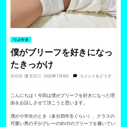
つぶやき
僕がブリーフを好きになっ
たきっかけ
投稿者:
僕
更新日:
2020年7月8日
コメントをどうぞ
(僕
が
ブ
リ
こんにちは！今回は僕がブリーフを好きになった理
ー
由をお話しさせて頂こうと思います。
フ
を
僕が小学生のとき（多分四年生ぐらい）、クラスの
好
可愛い男の子がグレーのBVDのブリーフを履いてい
き