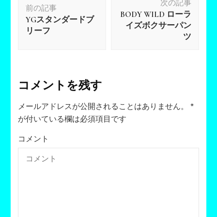
次の記事
稿
前の記事
BODY WILD ローラ
ナ
YGスタンダードブ
イズボクサーパン
リーフ
ビ
ツ
ゲ
ー
シ
ョ
コメントを残す
ン
メールアドレスが公開されることはありません。
*
が付いている欄は必須項目です
コメント